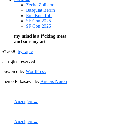
Zeche Zollverein
Basquiat Berlin
Emulsion Lift
SF Con 2025
SF Con 2026
my mind is a f*cking mess -
and so is my art
© 2026
by rajue
all rights reserved
powered by
WordPress
theme Fukasawa by
Anders Norén
Anzeigen →
Anzeigen →