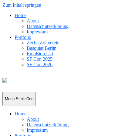
Zum Inhalt springen
Home
About
Datenschutzerklärung
Impressum
Portfolio
Zeche Zollverein
Basquiat Berlin
Emulsion Lift
SF Con 2025
SF Con 2026
rajue
Menü
Schließen
Home
About
Datenschutzerklärung
Impressum
Portfolio